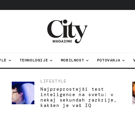
YLE
TEHNOLOGIJE
MOBILNOST
POTOVANJA
LIFESTYLE
Najpreprostejši test
inteligence na svetu: v
nekaj sekundah razkrije,
kakšen je vaš IQ