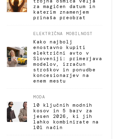
trojna osmica velja
za magičen datum in
katerim znamenjem
prinaša preobrat
ELEKTRIČNA MOBILNOST
Kako najbolj
enostavno kupiti
električni avto v
Sloveniji: primerjava
modelov, izračun
stroškov in ponudbe
koncesionarjev na
enem mestu
MODA
10 ključnih modnih
kosov in 5 barv za
jesen 2026, ki jih
lahko kombinirate na
101 način