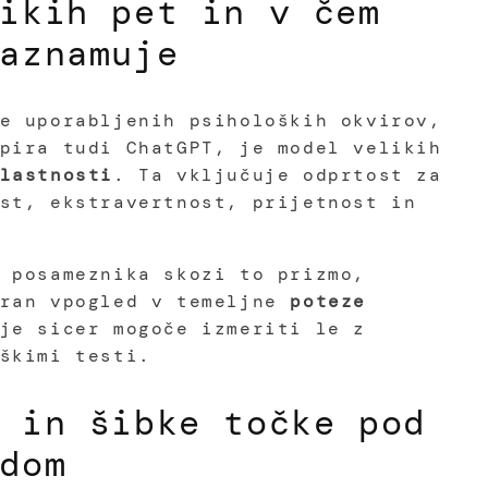
ikih pet in v čem
aznamuje
e uporabljenih psiholoških okvirov,
pira tudi ChatGPT, je model velikih
lastnosti
. Ta vključuje odprtost za
st, ekstravertnost, prijetnost in
 posameznika skozi to prizmo,
iran vpogled v temeljne
poteze
je sicer mogoče izmeriti le z
škimi testi.
 in šibke točke pod
dom