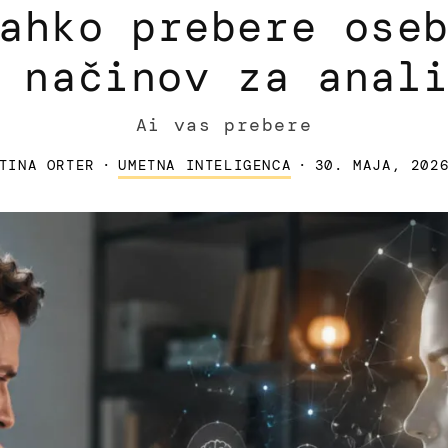
ahko prebere ose
 načinov za anal
Ai vas prebere
TINA ORTER
·
UMETNA INTELIGENCA
·
30. MAJA, 202