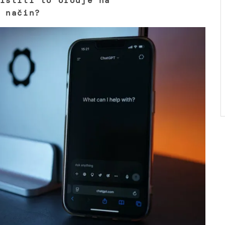
istiti to orodje na
 način?