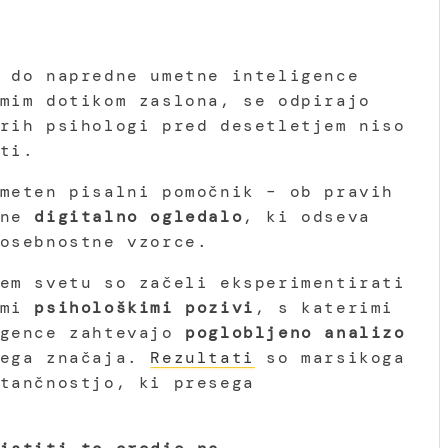
 do napredne umetne inteligence
mim dotikom zaslona, se odpirajo
rih psihologi pred desetletjem niso
ti.
meten pisalni pomočnik – ob pravih
ane
digitalno ogledalo
, ki odseva
osebnostne vzorce.
em svetu so začeli eksperimentirati
mi
psihološkimi pozivi
, s katerimi
gence zahtevajo
poglobljeno analizo
jega značaja.
Rezultati
so marsikoga
tančnostjo, ki presega