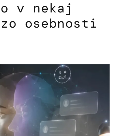
bo v nekaj
izo osebnosti
6