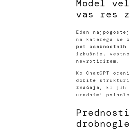
Model vel
vas res z
Eden najpogostej
na katerega se o
pet osebnostnih 
izkušnje, vestno
nevroticizem.
Ko ChatGPT oceni
dobite struktur
značaja
, ki jih 
uradnimi psiholo
Prednosti
drobnogle