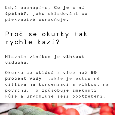
Když pochopíme,
Co je s ní
špatně?
, jeho skladování se
překvapivě usnadňuje.
Proč se okurky tak
rychle kazí?
Hlavním viníkem je
vlhkost
vzduchu
.
Okurka se skládá z více než
90
procent vody
, takže je extrémně
citlivá na kondenzaci a vlhkost na
povrchu. To způsobuje změknutí
kůže a urychluje její opotřebení.