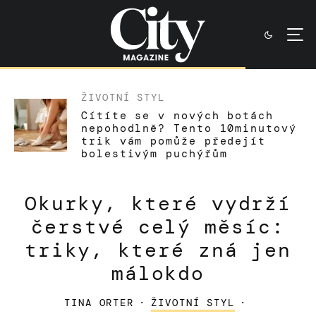
ŽIVOTNÍ STYL
Cítíte se v nových botách
nepohodlně? Tento 10minutový
trik vám pomůže předejít
bolestivým puchýřům
Okurky, které vydrží
čerstvé celý měsíc:
triky, které zná jen
málokdo
TINA ORTER
·
ŽIVOTNÍ STYL
·