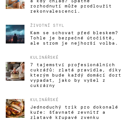
a kdy chlad? Špatné
rozhodnutí může prodloužit
rekonvalescenci.
ŽIVOTNÍ STYL
Kam se schovat před bleskem?
Tohle je bezpečné útočiště,
ale strom je nejhorší volba.
KULINÁŘSKÉ
7 tajemství profesionálních
cukrářů: zlatá pravidla, díky
kterým bude každý domácí dort
vypadat, jako by vyšel z
cukrárny
KULINÁŘSKÉ
Jednoduchý trik pro dokonalé
kuře: šťavnaté zevnitř a
zlatavě křupavé zvenku