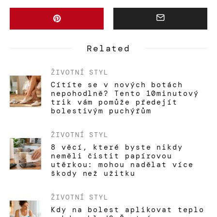
Related
ŽIVOTNÍ STYL
Cítíte se v nových botách
nepohodlně? Tento 10minutový
trik vám pomůže předejít
bolestivým puchýřům
ŽIVOTNÍ STYL
8 věcí, které byste nikdy
neměli čistit papírovou
utěrkou: mohou nadělat více
škody než užitku
ŽIVOTNÍ STYL
Kdy na bolest aplikovat teplo