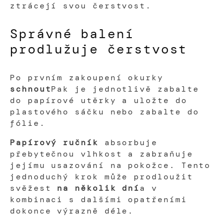
ztrácejí svou čerstvost.
Správné balení
prodlužuje čerstvost
Po prvním zakoupení okurky
schnout
Pak je jednotlivě zabalte
do papírové utěrky a uložte do
plastového sáčku nebo zabalte do
fólie.
Papírový ručník
absorbuje
přebytečnou vlhkost a zabraňuje
jejímu usazování na pokožce. Tento
jednoduchý krok může prodloužit
svěžest
na několik dní
a v
kombinaci s dalšími opatřeními
dokonce výrazně déle.