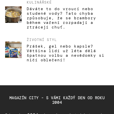
KULINÁŘSKÉ
Dáváte to do vroucí nebo
studené vody? Tato chyba
způsobuje, že se brambory
během vaření rozpadají a
ztrácejí chuť.
ŽIVOTNÍ STYL
Prášek, gel nebo kapsle?
Většina lidí už léta dělá
špatnou volbu a nevědomky si
ničí oblečení!
MAGAZÍN CITY - S VÁMI KAŽDÝ DEN OD ROKU
2004