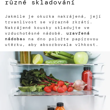
různé skladování
Jakmile je okurka nakrájená, její
trvanlivost se výrazně zkrátí.
Nakrájené kousky skladujte ve
vzduchotěsné nádobě.
uzavřená
nádoba
a na dno položte papírovou
utěrku, aby absorbovala vlhkost.