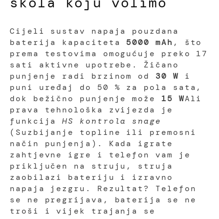
škola koju volimo
Cijeli sustav napaja pouzdana
baterija kapaciteta
5000 mAh
, što
prema testovima omogućuje preko 17
sati aktivne upotrebe. Žičano
punjenje radi brzinom od
30 W
i
puni uređaj do 50 % za pola sata,
dok bežično punjenje može
15 W
Ali
prava tehnološka zvijezda je
funkcija
HS kontrola snage
(Suzbijanje topline ili premosni
način punjenja). Kada igrate
zahtjevne igre i telefon vam je
priključen na struju, struja
zaobilazi bateriju i izravno
napaja jezgru. Rezultat? Telefon
se ne pregrijava, baterija se ne
troši i vijek trajanja se