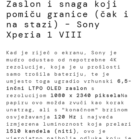
Zaslon i snaga koji
pomiču granice (čak i
na stazi) – Sony
Xperia 1 VIII
Kad je riječ o ekranu, Sony je
mudro odustao od nepotrebne 4K
rezolucije, koja je u prošlosti
samo trošila bateriju, te je
umjesto toga ugradio vrhunski
6,5-
inčni LTPO OLED zaslon
s
rezolucijom
1080 x 2340 piksela
Na
papiru ovo možda zvuči kao korak
unatrag, ali s "konačnom" brzinom
osvježavanja
120 Hz
i najveća
izmjerena luminoznost koja prelazi
1510 kandela (niti)
, ovo je
vjerojatno najbolja odluka koju je