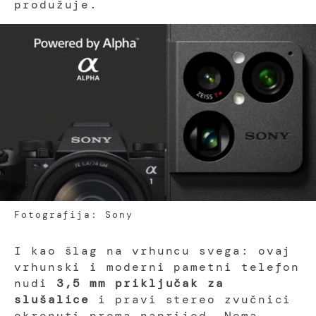
produžuje.
Fotografija: Sony
I kao šlag na vrhuncu svega: ovaj
vrhunski i moderni pametni telefon
nudi
3,5 mm priključak za
slušalice
i pravi stereo zvučnici
okrenuti prema naprijed. Nema