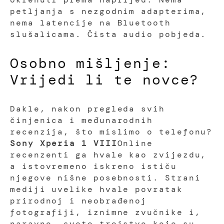
petljanja s nezgodnim adapterima,
nema latencije na Bluetooth
slušalicama. Čista audio pobjeda.
Osobno mišljenje:
Vrijedi li te novce?
Dakle, nakon pregleda svih
činjenica i međunarodnih
recenzija, što mislimo o telefonu?
Sony Xperia 1 VIII
Online
recenzenti ga hvale kao zvijezdu,
a istovremeno iskreno ističu
njegove nišne posebnosti. Strani
mediji uvelike hvale povratak
prirodnoj i neobrađenoj
fotografiji, iznimne zvučnike i,
naravno, sveto trojstvo koje su