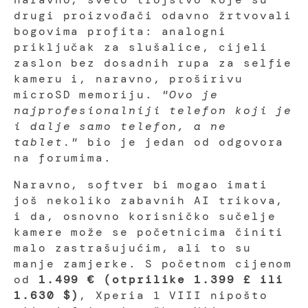
drugi proizvođači odavno žrtvovali
bogovima profita: analogni
priključak za slušalice, cijeli
zaslon bez dosadnih rupa za selfie
kameru i, naravno, proširivu
microSD memoriju.
"Ovo je
najprofesionalniji telefon koji je
i dalje samo telefon, a ne
tablet."
bio je jedan od odgovora
na forumima.
Naravno, softver bi mogao imati
još nekoliko zabavnih AI trikova,
i da, osnovno korisničko sučelje
kamere može se početnicima činiti
malo zastrašujućim, ali to su
manje zamjerke. S početnom cijenom
od
1.499 € (otprilike 1.399 £ ili
1.630 $)
, Xperia 1 VIII nipošto