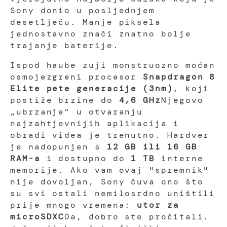
Sony donio u posljednjem
desetljeću. Manje piksela
jednostavno znači znatno bolje
trajanje baterije.
Ispod haube zuji monstruozno moćan
osmojezgreni procesor
Snapdragon 8
Elite pete generacije (3nm)
, koji
postiže brzine do
4,6 GHz
Njegovo
„ubrzanje“ u otvaranju
najzahtjevnijih aplikacija i
obradi videa je trenutno. Hardver
je nadopunjen s
12 GB ili 16 GB
RAM-a
i dostupno do
1 TB
interne
memorije. Ako vam ovaj "spremnik"
nije dovoljan, Sony čuva ono što
su svi ostali nemilosrdno uništili
prije mnogo vremena:
utor za
microSDXC
Da, dobro ste pročitali.