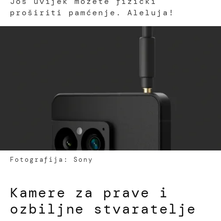
Još uvijek možete fizički
proširiti pamćenje. Aleluja!
Fotografija: Sony
Kamere za prave i
ozbiljne stvaratelje