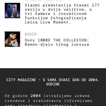
Xiaomi predstavlja Xiaomi 17T
seriju u dvije veličine, s
tri kamere i inovativnom
funkcijom fotografiranja
Leica Live Moment.
AUDIO
Sony 1000X THE COLLEXION:
Remek-djelo tihog luksuza
CITY MAGAZINE - S VAMA SVAKI DAN OD 2004.
GODINE
Od godine
2004
istražujemo urbane
trendove i svakodnevno informiramo
našu zajednicu sljedbenika o