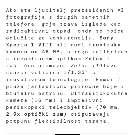
Ako ste ljubitelj prezasićenih AI
fotografija s drugih pametnih
telefona, gdje trava izgleda kao
radioaktivni otpad, onda se možda
odlučite za konkurenciju.
Sony
Xperia 1 VIII
ali nudi
trostruka
kamera od 48 MP
, strogo kalibriran
s renomiranom optikom
Zeiss
i
zaštićen premazom
Zeiss T*
Glavni
senzor veličine
1/1.35″
s
inovativnom tehnologijom
Exmor T
pruža fantastično prirodne boje i
brutalnu oštrinu. Ultraširokokutna
kamera (16 mm) i impresivni
periskopski teleobjektiv (70 mm,
2,9x optički zum
) osiguravaju
potpunu fleksibilnost terena.