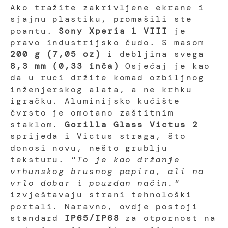
Ako tražite zakrivljene ekrane i
sjajnu plastiku, promašili ste
poantu.
Sony Xperia 1 VIII
je
pravo industrijsko čudo. S masom
200 g (7,05 oz)
i debljina svega
8,3 mm (0,33 inča)
Osjećaj je kao
da u ruci držite komad ozbiljnog
inženjerskog alata, a ne krhku
igračku. Aluminijsko kućište
čvrsto je omotano zaštitnim
staklom.
Gorilla Glass Victus 2
sprijeda i Victus straga, što
donosi novu, nešto grublju
teksturu.
"To je kao držanje
vrhunskog brusnog papira, ali na
vrlo dobar i pouzdan način."
izvještavaju strani tehnološki
portali. Naravno, ovdje postoji
standard
IP65/IP68
za otpornost na