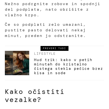
Nežno podrgnite robove in spodnji
del podplata, nato obrišite z
vlažno krpo.
Če so podplati zelo umazani,
pustite pasto delovati nekaj
minut, preden jo odstranite.
PREVERI TUDI
LIFESTYLE
Hud trik: kako v petih
minutah do kristalno
čistega stekla pečice brez
kisa in sode
Kako očistiti
vezalke?