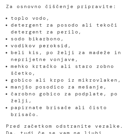
Za osnovno čiščenje pripravite:
toplo vodo,
detergent za posodo ali tekoči
detergent za perilo,
sodo bikarbono,
vodikov peroksid
,
beli kis, po želji za madeže in
neprijetne vonjave,
mehko krtačko ali staro zobno
ščetko,
gobico ali krpo iz mikrovlaken,
manjšo posodico za mešanje,
čarobno gobico za podplate, po
želji,
papirnate brisače ali čisto
brisačo.
Pred začetkom odstranite vezalke.
Da, tudi če se vam ne ljubi.