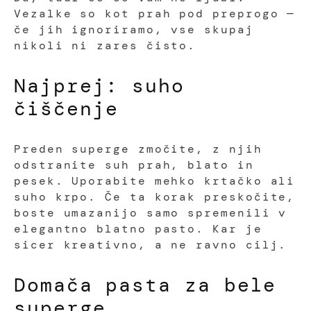
Vezalke so kot prah pod preprogo —
če jih ignoriramo, vse skupaj
nikoli ni zares čisto.
Najprej: suho
čiščenje
Preden superge zmočite, z njih
odstranite suh prah, blato in
pesek. Uporabite mehko krtačko ali
suho krpo. Če ta korak preskočite,
boste umazanijo samo spremenili v
elegantno blatno pasto. Kar je
sicer kreativno, a ne ravno cilj.
Domača pasta za bele
superge