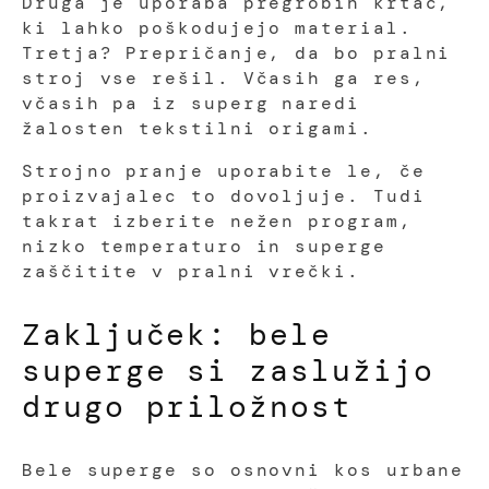
Druga je uporaba pregrobih krtač,
ki lahko poškodujejo material.
Tretja? Prepričanje, da bo pralni
stroj vse rešil. Včasih ga res,
včasih pa iz superg naredi
žalosten tekstilni origami.
Strojno pranje uporabite le, če
proizvajalec to dovoljuje. Tudi
takrat izberite nežen program,
nizko temperaturo in superge
zaščitite v pralni vrečki.
Zaključek: bele
superge si zaslužijo
drugo priložnost
Bele superge so osnovni kos urbane