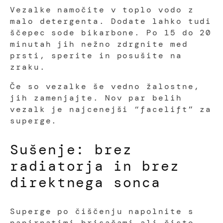
Vezalke namočite v toplo vodo z
malo detergenta. Dodate lahko tudi
ščepec sode bikarbone. Po 15 do 20
minutah jih nežno zdrgnite med
prsti, sperite in posušite na
zraku.
Če so vezalke še vedno žalostne,
jih zamenjajte. Nov par belih
vezalk je najcenejši “facelift” za
superge.
Sušenje: brez
radiatorja in brez
direktnega sonca
Superge po čiščenju napolnite s
papirnatimi brisačami ali čisto