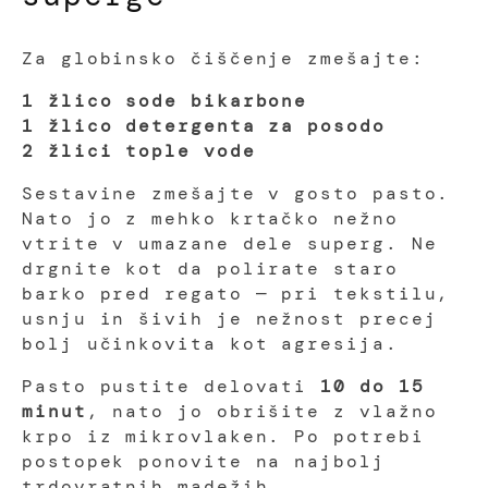
Za globinsko čiščenje zmešajte:
1 žlico sode bikarbone
1 žlico detergenta za posodo
2 žlici tople vode
Sestavine zmešajte v gosto pasto.
Nato jo z mehko krtačko nežno
vtrite v umazane dele superg. Ne
drgnite kot da polirate staro
barko pred regato — pri tekstilu,
usnju in šivih je nežnost precej
bolj učinkovita kot agresija.
Pasto pustite delovati
10 do 15
minut
, nato jo obrišite z vlažno
krpo iz mikrovlaken. Po potrebi
postopek ponovite na najbolj
trdovratnih madežih.