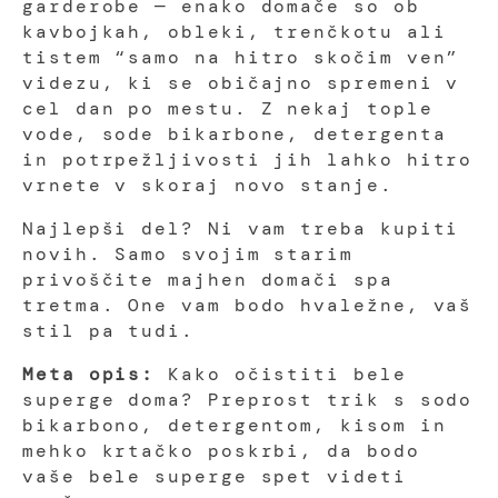
garderobe — enako domače so ob
kavbojkah, obleki, trenčkotu ali
tistem “samo na hitro skočim ven”
videzu, ki se običajno spremeni v
cel dan po mestu. Z nekaj tople
vode, sode bikarbone, detergenta
in potrpežljivosti jih lahko hitro
vrnete v skoraj novo stanje.
Najlepši del? Ni vam treba kupiti
novih. Samo svojim starim
privoščite majhen domači spa
tretma. One vam bodo hvaležne, vaš
stil pa tudi.
Meta opis:
Kako očistiti bele
superge doma? Preprost trik s sodo
bikarbono, detergentom, kisom in
mehko krtačko poskrbi, da bodo
vaše bele superge spet videti