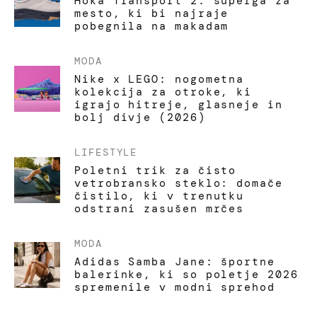
Hoka Transport 2: superga za
mesto, ki bi najraje
pobegnila na makadam
MODA
Nike x LEGO: nogometna
kolekcija za otroke, ki
igrajo hitreje, glasneje in
bolj divje (2026)
LIFESTYLE
Poletni trik za čisto
vetrobransko steklo: domače
čistilo, ki v trenutku
odstrani zasušen mrčes
MODA
Adidas Samba Jane: športne
balerinke, ki so poletje 2026
spremenile v modni sprehod