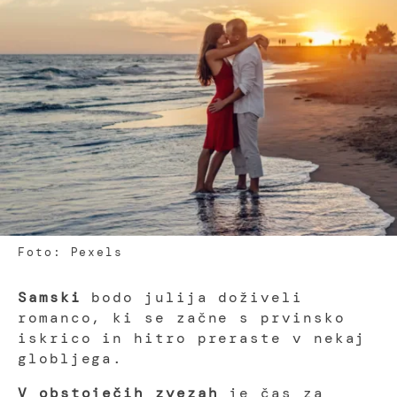
Foto: Pexels
Samski
bodo julija doživeli
romanco, ki se začne s prvinsko
iskrico in hitro preraste v nekaj
globljega.
V obstoječih zvezah
je čas za