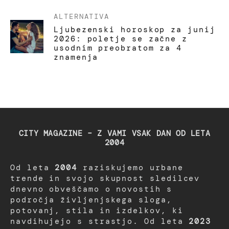
ALTERNATIVA
Ljubezenski horoskop za junij
2026: poletje se začne z
usodnim preobratom za 4
znamenja
CITY MAGAZINE – Z VAMI VSAK DAN OD LETA
2004
Od leta
2004
raziskujemo urbane
trende in svojo skupnost sledilcev
dnevno obveščamo o novostih s
področja življenjskega sloga,
potovanj, stila in izdelkov, ki
navdihujejo s strastjo. Od leta
2023