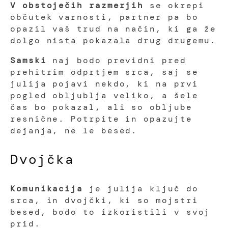
V obstoječih razmerjih
se okrepi
občutek varnosti, partner pa bo
opazil vaš trud na način, ki ga že
dolgo nista pokazala drug drugemu.
Samski
naj bodo previdni pred
prehitrim odprtjem srca, saj se
julija pojavi nekdo, ki na prvi
pogled obljublja veliko, a šele
čas bo pokazal, ali so obljube
resnične. Potrpite in opazujte
dejanja, ne le besed.
Dvojčka
Komunikacija
je julija ključ do
srca, in dvojčki, ki so mojstri
besed, bodo to izkoristili v svoj
prid.