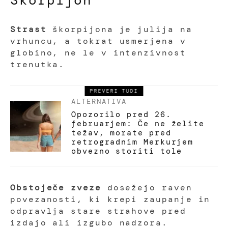
Škorpijon
Strast
škorpijona je julija na
vrhuncu, a tokrat usmerjena v
globino, ne le v intenzivnost
trenutka.
PREVERI TUDI
ALTERNATIVA
Opozorilo pred 26.
februarjem: Če ne želite
težav, morate pred
retrogradnim Merkurjem
obvezno storiti tole
Obstoječe zveze
dosežejo raven
povezanosti, ki krepi zaupanje in
odpravlja stare strahove pred
izdajo ali izgubo nadzora.