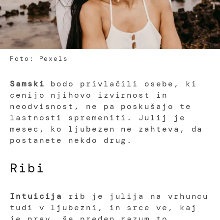
Foto: Pexels
Samski
bodo privlačili osebe, ki
cenijo njihovo izvirnost in
neodvisnost, ne pa poskušajo te
lastnosti spremeniti. Julij je
mesec, ko ljubezen ne zahteva, da
postanete nekdo drug.
Ribi
Intuicija
rib je julija na vrhuncu
tudi v ljubezni, in srce ve, kaj
je prav, še preden razum to