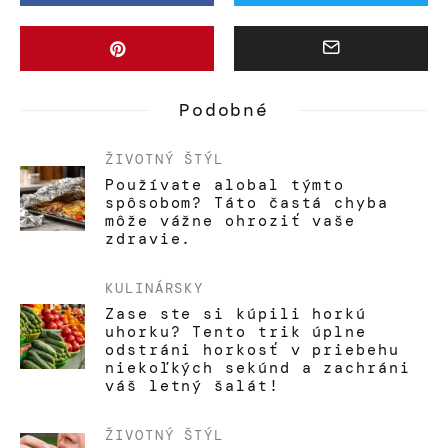
Podobné
ŽIVOTNÝ ŠTÝL
Používate alobal týmto
spôsobom? Táto častá chyba
môže vážne ohroziť vaše
zdravie.
KULINÁRSKY
Zase ste si kúpili horkú
uhorku? Tento trik úplne
odstráni horkosť v priebehu
niekoľkých sekúnd a zachráni
váš letný šalát!
ŽIVOTNÝ ŠTÝL