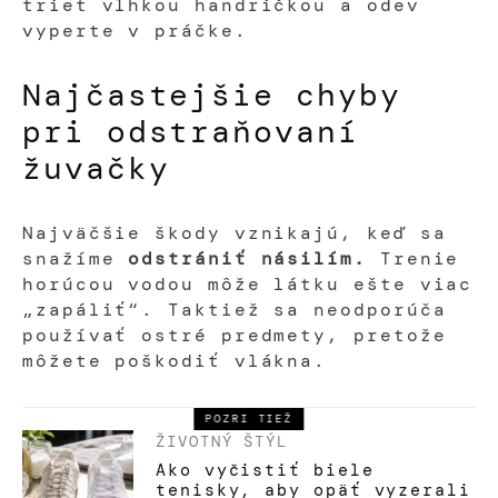
trieť vlhkou handričkou a odev
vyperte v práčke.
Najčastejšie chyby
pri odstraňovaní
žuvačky
Najväčšie škody vznikajú, keď sa
snažíme
odstrániť násilím.
Trenie
horúcou vodou môže látku ešte viac
„zapáliť“. Taktiež sa neodporúča
používať ostré predmety, pretože
môžete poškodiť vlákna.
POZRI TIEŽ
ŽIVOTNÝ ŠTÝL
Ako vyčistiť biele
tenisky, aby opäť vyzerali