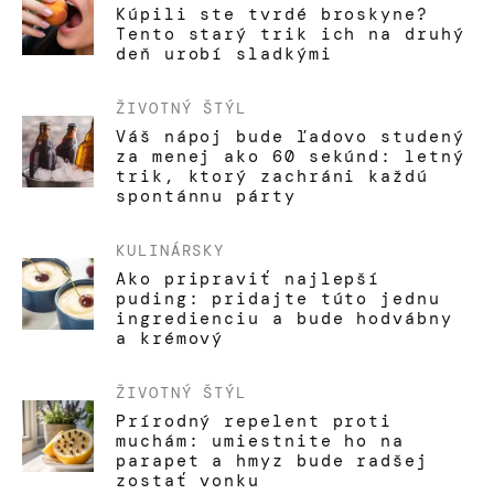
Kúpili ste tvrdé broskyne?
Tento starý trik ich na druhý
deň urobí sladkými
ŽIVOTNÝ ŠTÝL
Váš nápoj bude ľadovo studený
za menej ako 60 sekúnd: letný
trik, ktorý zachráni každú
spontánnu párty
KULINÁRSKY
Ako pripraviť najlepší
puding: pridajte túto jednu
ingredienciu a bude hodvábny
a krémový
ŽIVOTNÝ ŠTÝL
Prírodný repelent proti
muchám: umiestnite ho na
parapet a hmyz bude radšej
zostať vonku