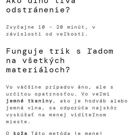
Ako dlho trvá
odstránenie?
Zvyčajne 10 – 20 minút, v
závislosti od veľkosti.
Funguje trik s ľadom
na všetkých
materiáloch?
Vo väčšine prípadov áno, ale s
určitou opatrnosťou. Vo veľmi
jemné tkaniny
, ako je hodváb alebo
jemná vlna, sa odporúča najskôr
vyskúšať na menej viditeľnom
mieste.
O
koža
Táto metóda je menej