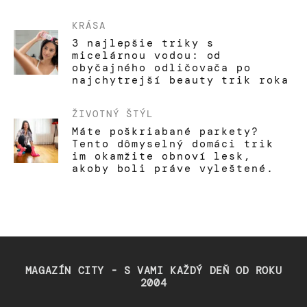
KRÁSA
3 najlepšie triky s
micelárnou vodou: od
obyčajného odličovača po
najchytrejší beauty trik roka
ŽIVOTNÝ ŠTÝL
Máte poškriabané parkety?
Tento dômyselný domáci trik
im okamžite obnoví lesk,
akoby boli práve vyleštené.
MAGAZÍN CITY - S VAMI KAŽDÝ DEŇ OD ROKU
2004