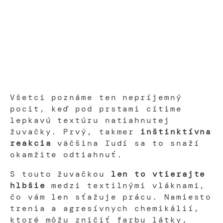
Všetci poznáme ten nepríjemný
pocit, keď pod prstami cítime
lepkavú textúru natiahnutej
žuvačky. Prvý, takmer
inštinktívna
reakcia
väčšina ľudí sa to snaží
okamžite odtiahnuť.
S touto žuvačkou
len to vtierajte
hlbšie
medzi textilnými vláknami,
čo vám len sťažuje prácu. Namiesto
trenia a agresívnych chemikálií,
ktoré môžu zničiť farbu látky,