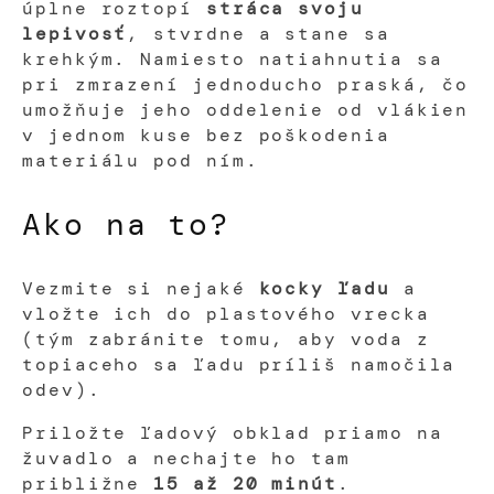
úplne roztopí
stráca svoju
lepivosť
, stvrdne a stane sa
krehkým. Namiesto natiahnutia sa
pri zmrazení jednoducho praská, čo
umožňuje jeho oddelenie od vlákien
v jednom kuse bez poškodenia
materiálu pod ním.
Ako na to?
Vezmite si nejaké
kocky ľadu
a
vložte ich do plastového vrecka
(tým zabránite tomu, aby voda z
topiaceho sa ľadu príliš namočila
odev).
Priložte ľadový obklad priamo na
žuvadlo a nechajte ho tam
približne
15 až 20 minút
.