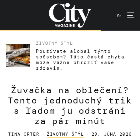
ŽIVOTNÝ ŠTÝL
Používate alobal týmto
spôsobom? Táto častá chyba
môže vážne ohroziť vaše
zdravie.
Žuvačka na oblečení?
Tento jednoduchý trik
s ľadom ju odstráni
za pár minút
TINA ORTER
·
ŽIVOTNÝ ŠTÝL
·
29. JÚNA 2026