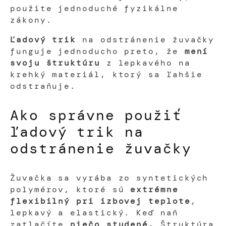
použite jednoduché fyzikálne
zákony.
Ľadový trik
na odstránenie žuvačky
funguje jednoducho preto, že
mení
svoju štruktúru
z lepkavého na
krehký materiál, ktorý sa ľahšie
odstraňuje.
Ako správne použiť
ľadový trik na
odstránenie žuvačky
Žuvačka sa vyrába zo syntetických
polymérov, ktoré sú
extrémne
flexibilný pri izbovej teplote
,
lepkavý a elastický. Keď naň
zatlačíte
niečo studené,
Štruktúra