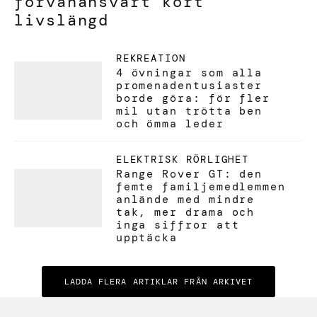
förvånansvärt kort
livslängd
REKREATION
4 övningar som alla
promenadentusiaster
borde göra: för fler
mil utan trötta ben
och ömma leder
ELEKTRISK RÖRLIGHET
Range Rover GT: den
femte familjemedlemmen
anlände med mindre
tak, mer drama och
inga siffror att
upptäcka
LADDA FLERA ARTIKLAR FRÅN ARKIVET