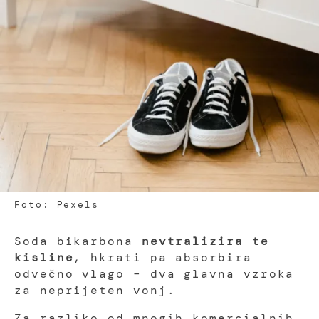
Foto: Pexels
Soda bikarbona
nevtralizira te
kisline
, hkrati pa absorbira
odvečno vlago – dva glavna vzroka
za neprijeten vonj.
Za razliko od mnogih komercialnih