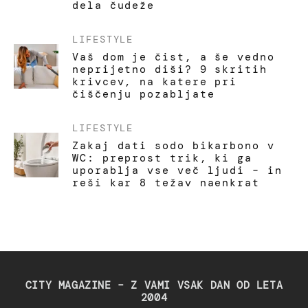
dela čudeže
LIFESTYLE
Vaš dom je čist, a še vedno
neprijetno diši? 9 skritih
krivcev, na katere pri
čiščenju pozabljate
LIFESTYLE
Zakaj dati sodo bikarbono v
WC: preprost trik, ki ga
uporablja vse več ljudi – in
reši kar 8 težav naenkrat
CITY MAGAZINE – Z VAMI VSAK DAN OD LETA
2004