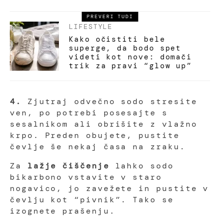
PREVERI TUDI
LIFESTYLE
Kako očistiti bele
superge, da bodo spet
videti kot nove: domači
trik za pravi “glow up”
4.
Zjutraj odvečno sodo stresite
ven, po potrebi posesajte s
sesalnikom ali obrišite z vlažno
krpo. Preden obujete, pustite
čevlje še nekaj časa na zraku.
Za
lažje čiščenje
lahko sodo
bikarbono vstavite v staro
nogavico, jo zavežete in pustite v
čevlju kot “pivnik”. Tako se
izognete prašenju.