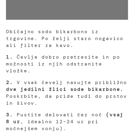
Običajno sodo bikarbono iz
trgovine. Po želji staro nogavico
ali filter za kavo.
1.
Čevlje dobro pretresite in po
možnosti iz njih odstranite
vložke.
2.
V vsak čevelj nasujte približno
dve jedilni žlici sode bikarbone.
Poskrbite, da pride tudi do prstov
in šivov.
3.
Pustite delovati čez noč
(vsaj
8 ur
, idealno 12–24 ur pri
močnejšem vonju).