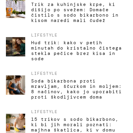
Trik za kuhinjske krpe, ki
dišijo po svežem: Domače
čistilo s sodo bikarbono in
kisom naredi mali čudež
LIFESTYLE
Hud trik: kako v petih
minutah do kristalno čistega
stekla pečice brez kisa in
sode
LIFESTYLE
Soda bikarbona proti
mravljam, ščurkom in moljem:
8 načinov, kako jo uporabiti
proti škodljivcem doma
LIFESTYLE
15 trikov s sodo bikarbono,
ki bi jih morali poznati:
majhna škatlica, ki v domu