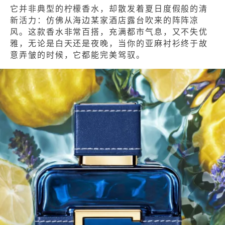
它并非典型的柠檬香水，却散发着夏日度假般的清
新活力：仿佛从海边某家酒店露台吹来的阵阵凉
风。这款香水非常百搭，充满都市气息，又不失优
雅，无论是白天还是夜晚，当你的亚麻衬衫终于故
意弄皱的时候，它都能完美驾驭。