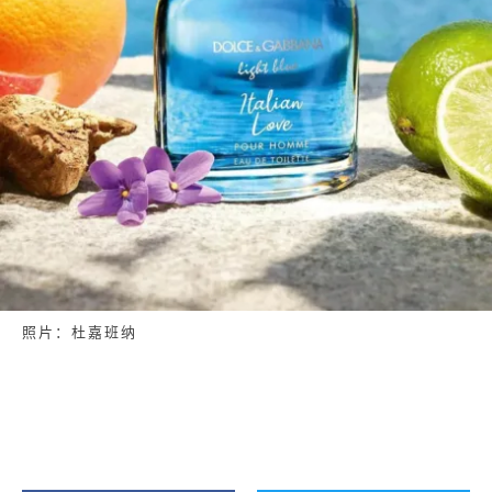
照片：杜嘉班纳