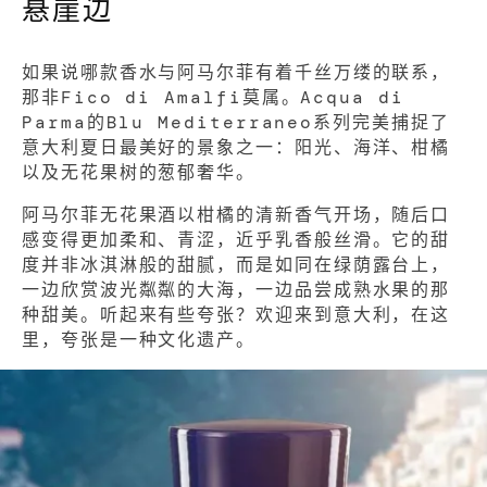
悬崖边
如果说哪款香水与阿马尔菲有着千丝万缕的联系，
那非Fico di Amalfi莫属。Acqua di
Parma的Blu Mediterraneo系列完美捕捉了
意大利夏日最美好的景象之一：阳光、海洋、柑橘
以及无花果树的葱郁奢华。
阿马尔菲无花果酒以柑橘的清新香气开场，随后口
感变得更加柔和、青涩，近乎乳香般丝滑。它的甜
度并非冰淇淋般的甜腻，而是如同在绿荫露台上，
一边欣赏波光粼粼的大海，一边品尝成熟水果的那
种甜美。听起来有些夸张？欢迎来到意大利，在这
里，夸张是一种文化遗产。