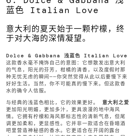
6. Dolce & Gabbana 浅
蓝色 Italian Love
意大利的夏天始于一颗柠檬，终
于对大海的深情凝望。
Dolce & Gabbana 浅蓝色 Italian Love
这款香水毫不掩饰自己的意图：它想散发出意大利
的气息，阳光的芬芳，柑橘的清香，以及度假时那
种无忧无虑的瞬间——你突然觉得从此以后要慢下来
好好生活。当然，你不可能真的慢下来。但这款香
水的确令人信服。
与经典的浅蓝色相比，它的效果更好。
意大利之爱
更加阳光明媚，更加多汁，更具浪漫的地中海风
情。它拥有柠檬和海风那标志性的清新气息，但尾
调更加柔和，更显感性。它并非一款适合在昏暗酒
吧里营造神秘感的香水。它更适合在开阔的露台