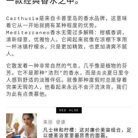
一款经典香水之中。
Carthusia是来自卡普里岛的香水品牌，这意味
着它从一开始就拥有某种程度的优势。
Mediterraneo香水无需过多解释：柑橘香调，
清新绿意，优雅怡人。它闻起来就像在凉棚下享用
一杯冰镇柠檬水，只是更加精致，也更加清爽不腻
人。
它散发着一种非常自然的气息，几乎像是植物的芬
芳。它不是那种“浓烈”的香水，而是炎炎夏日里令
人感到舒适的淡雅伴侣。就像那种度假时总是穿着
完美无瑕的人，他看起来永远不会汗流浃背，我们
为此有点羡慕他。
SEE ALSO
美丽
健康
凡士林和柠檬：这对廉价美容组合，足
以媲美浴室里最昂贵的面霜。