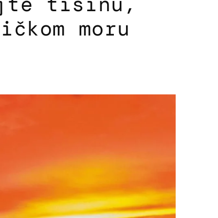
jte tišinu,
tičkom moru