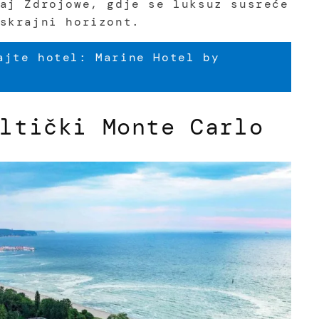
aj Zdrojowe, gdje se luksuz susreće
skrajni horizont.
jte hotel: Marine Hotel by
ltički Monte Carlo