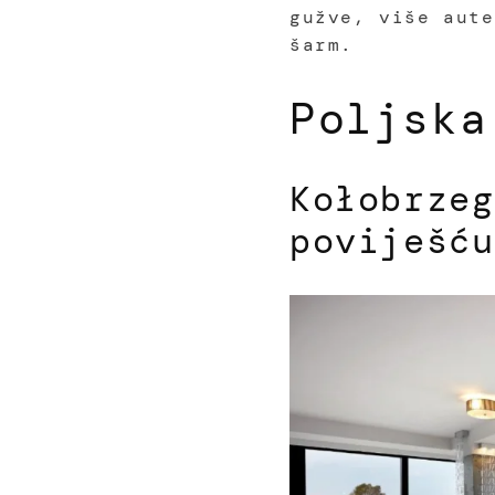
gužve, više aute
šarm.
Poljska
Kołobrzeg
poviješću