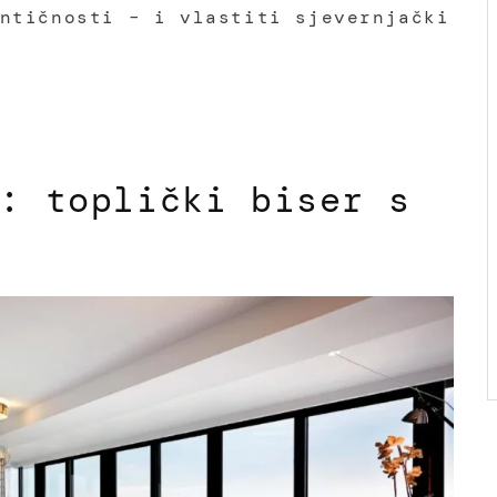
ntičnosti – i vlastiti sjevernjački
: toplički biser s