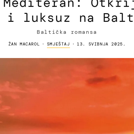
 Mediteran: Otkri
 i luksuz na Bal
Baltička romansa
ŽAN MACAROL
·
SMJEŠTAJ
·
13. SVIBNJA 2025.