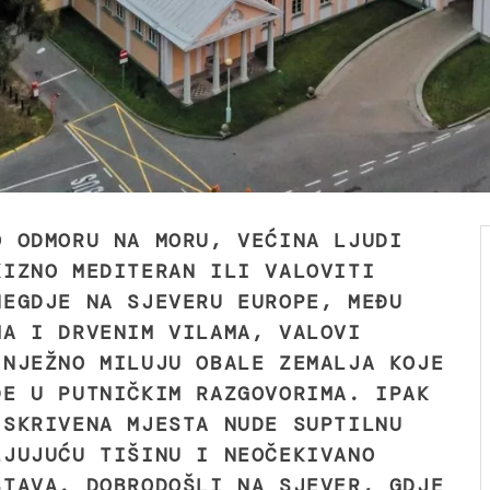
O ODMORU NA MORU, VEĆINA LJUDI
KIZNO MEDITERAN ILI VALOVITI
NEGDJE NA SJEVERU EUROPE, MEĐU
MA I DRVENIM VILAMA, VALOVI
 NJEŽNO MILUJU OBALE ZEMALJA KOJE
DE U PUTNIČKIM RAZGOVORIMA. IPAK
 SKRIVENA MJESTA NUDE SUPTILNU
LJUJUĆU TIŠINU I NEOČEKIVANO
STAVA. DOBRODOŠLI NA SJEVER, GDJE