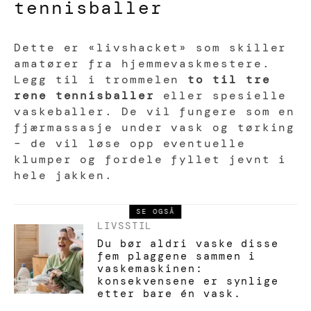
tennisballer
Dette er «livshacket» som skiller
amatører fra hjemmevaskmestere.
Legg til i trommelen
to til tre
rene tennisballer
eller spesielle
vaskeballer. De vil fungere som en
fjærmassasje under vask og tørking
– de vil løse opp eventuelle
klumper og fordele fyllet jevnt i
hele jakken.
SE OGSÅ
LIVSSTIL
Du bør aldri vaske disse
fem plaggene sammen i
vaskemaskinen:
konsekvensene er synlige
etter bare én vask.