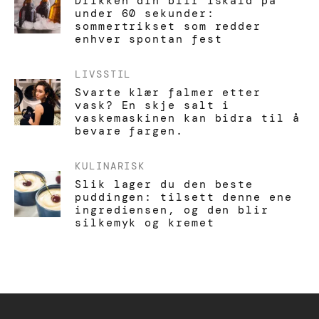
Drikken din blir iskald på
under 60 sekunder:
sommertrikset som redder
enhver spontan fest
LIVSSTIL
Svarte klær falmer etter
vask? En skje salt i
vaskemaskinen kan bidra til å
bevare fargen.
KULINARISK
Slik lager du den beste
puddingen: tilsett denne ene
ingrediensen, og den blir
silkemyk og kremet