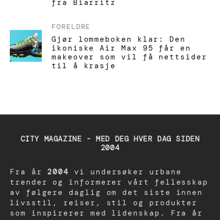
fra Biarritz
FORELDRE
Gjør lommeboken klar: Den
ikoniske Air Max 95 får en
makeover som vil få nettsider
til å krasje
CITY MAGAZINE - MED DEG HVER DAG SIDEN
2004
Fra år
2004
vi undersøker urbane
trender og informerer vårt fellesskap
av følgere daglig om det siste innen
livsstil, reiser, stil og produkter
som inspirerer med lidenskap. Fra år