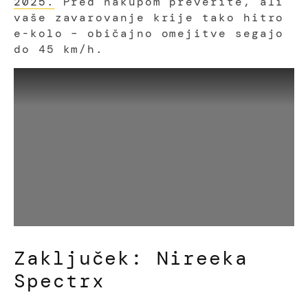
2025.
Pred nakupom preverite, ali
vaše zavarovanje krije tako hitro
e-kolo – običajno omejitve segajo
do 45 km/h.
Zaključek: Nireeka
Spectrx