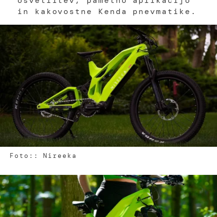
osvetlitev, pametno aplikacijo
in kakovostne Kenda pnevmatike.
Foto:: Nireeka