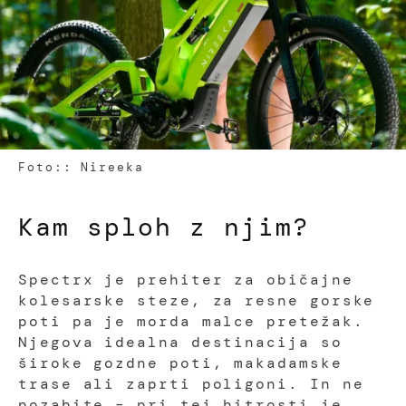
Foto:: Nireeka
Kam sploh z njim?
Spectrx je prehiter za običajne
kolesarske steze, za resne gorske
poti pa je morda malce pretežak.
Njegova idealna destinacija so
široke gozdne poti, makadamske
trase ali zaprti poligoni. In ne
pozabite – pri tej hitrosti je