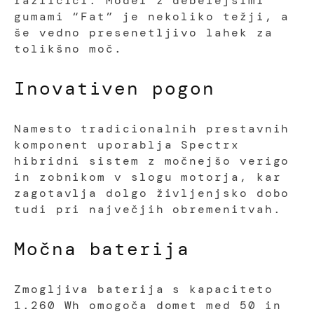
različici. Model z debelejšimi
gumami “Fat” je nekoliko težji, a
še vedno presenetljivo lahek za
tolikšno moč.
Inovativen pogon
Namesto tradicionalnih prestavnih
komponent uporablja Spectrx
hibridni sistem z močnejšo verigo
in zobnikom v slogu motorja, kar
zagotavlja dolgo življenjsko dobo
tudi pri največjih obremenitvah.
Močna baterija
Zmogljiva baterija s kapaciteto
1.260 Wh omogoča domet med 50 in