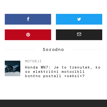
Sorodno
MOTORJI
Honda WN7: Je to trenutek, ko
so električni motocikli
končno postali »seksi«?