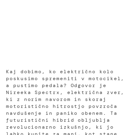
Kaj dobimo, ko električno kolo
poskusimo spremeniti v motocikel,
a pustimo pedala? Odgovor je
Nireeka Spectrx, električna zver,
ki z norim navorom in skoraj
motoristično hitrostjo povzroča
navdušenje in paniko obenem. Ta
futuristični hibrid obljublja
revolucionarno izkušnjo, ki jo
lahko kupite za manj, kot stane