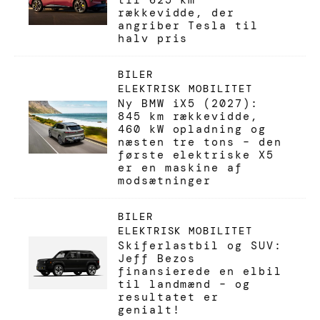
til 625 km
rækkevidde, der
angriber Tesla til
halv pris
BILER
ELEKTRISK MOBILITET
Ny BMW iX5 (2027):
845 km rækkevidde,
460 kW opladning og
næsten tre tons – den
første elektriske X5
er en maskine af
modsætninger
BILER
ELEKTRISK MOBILITET
Skiferlastbil og SUV:
Jeff Bezos
finansierede en elbil
til landmænd – og
resultatet er
genialt!