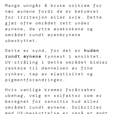
Mange unngår å bruke solkrem for
nær øynene fordi de er bekymret
for irritasjon eller svie. Dette
gjør ofte området rett under
øynene, de ytre øyekrokene og
området rundt øyenbrynene
ubeskyttet.
Dette er synd, for det er
huden
rundt øynene
tynnest i ansiktet.
UV-stråling i dette området bidrar
raskere til dannelsen av fine
rynker, tap av elastisitet og
pigmentforandringer.
Hvis vanlige kremer forårsaker
ubehag, velg en solfaktor som er
beregnet for sensitiv hud eller
området rundt øynene. Solbriller
med UV-beskyttelse er også et godt